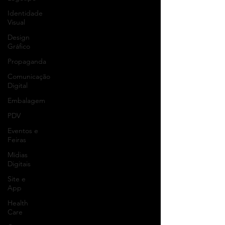
Identidade
Visual
Design
Gráfico
Propaganda
Comunicação
Digital
Embalagem
PDV
Eventos e
Feiras
Mídias
Digitais
Site e
App
Health
Care