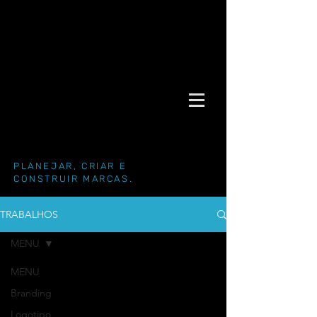
PLANEJAR, CRIAR E
CONSTRUIR MARCAS.
TRABALHOS
MENU
MENU
Branding
Logotipo