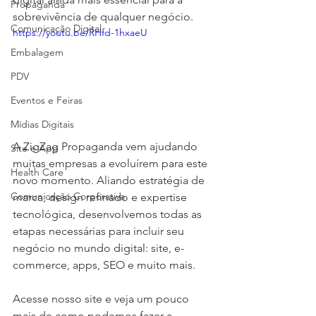
Propaganda
sobrevivência de qualquer negócio.
Comunicação Digital
https://youtu.be/RHfd-1hxaeU
Embalagem
PDV
Eventos e Feiras
Mídias Digitais
A ZigZag Propaganda vem ajudando 
Site e App
muitas empresas a evoluírem para este 
Health Care
novo momento. Aliando estratégia de 
Comunicação Corporativa
marca, design refinado e expertise 
tecnológica, desenvolvemos todas as 
etapas necessárias para incluir seu 
negócio no mundo digital: site, e-
commerce, apps, SEO e muito mais.
Acesse nosso site e veja um pouco 
mais de como podemos fazer a 