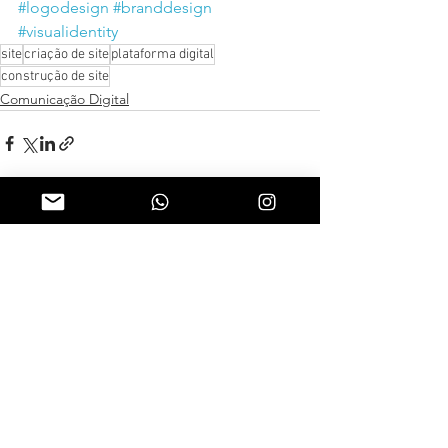
#logodesign
#branddesign
#visualidentity
site
criação de site
plataforma digital
construção de site
Comunicação Digital
Ver tudo
Posts recentes