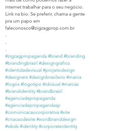
internet trabalhar para o seu negócio. 
Link na bio. Se preferir, chama a gente 
pra um papo em 
faleconosco@zigzagprop.com.br
.
.
.
#zigzagpropaganda
#brand
#branding
#brandingbrasil
#designgrafico
#identidadevisual
#projetodesign
#designers
#designbrasileiro
#marca
#logos
#logotipo
#idvisual
#marcas
#brandidentity
#brandbrasil
#agenciadepropaganda
#agenciadepropagandasp
#comunicacaocorporativa
#site
#criacaodesite
#wordbranddesign
#wbds
#identity
#corporateidentity