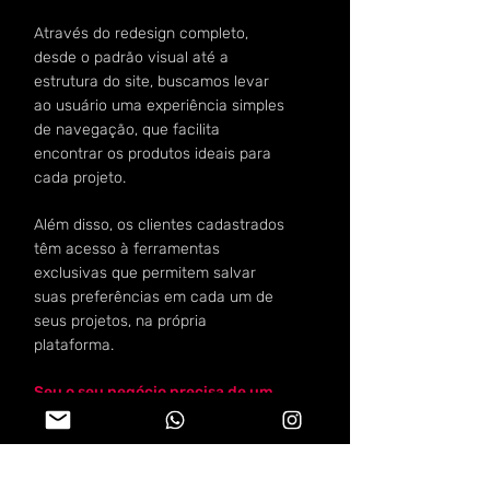
Através do redesign completo,
desde o padrão visual até a
estrutura do site, buscamos levar
ao usuário uma experiência simples
de navegação, que facilita
encontrar os produtos ideais para
cada projeto.
Além disso, os clientes cadastrados
têm acesso à ferramentas
exclusivas que permitem salvar
suas preferências em cada um de
seus projetos, na própria
plataforma.
Seu o seu negócio precisa de um
site que valorize a sua marca, fale
com a ZigZag:
faleconosco@zigzagprop.com