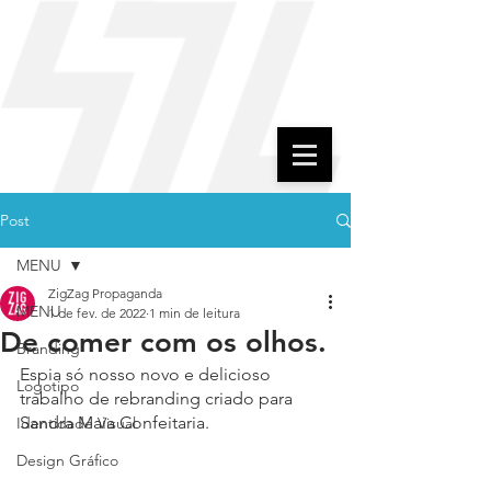
Post
MENU
ZigZag Propaganda
MENU
1 de fev. de 2022
1 min de leitura
De comer com os olhos.
Branding
Espia só nosso novo e delicioso 
Logotipo
trabalho de rebranding criado para 
Sandra Maia Confeitaria.
Identidade Visual
Design Gráfico