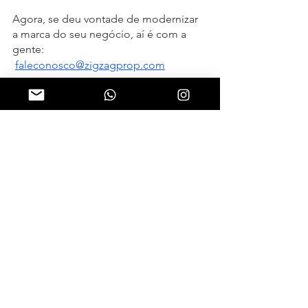
Agora, se deu vontade de modernizar 
a marca do seu negócio, aí é com a 
gente:
faleconosco@zigzagprop.com
#zigzagpropaganda
#brand
#branding
#brandingbrasil
#designgrafico
#identidadevisual
#projetodesign
#designers
#designbrasileiro
#marca
#logos
#logotipo
#embalagem
#idvisual
#marcas
#brandidentity
#brandbrasil
#agenciadepropaganda
#agenciadepropagandasp
#comunicacaocorporativa
#site
#criacaodesite
#wordbranddesign
#wbds
#identity
#corporateidentity
#logodesign
#branddesign