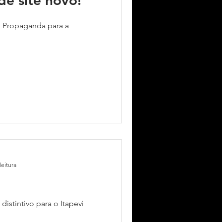
de site novo!
g Propaganda para a
leitura
istintivo para o Itapevi