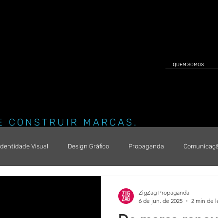
QUEM SOMOS
E CONSTRUIR MARCAS.
Identidade Visual
Design Gráfico
Propaganda
Comunicação
as Digitais
Site e App
Health Care
Comunicação Corporati
ZigZag Propaganda
6 de jun. de 2025
2 min de l