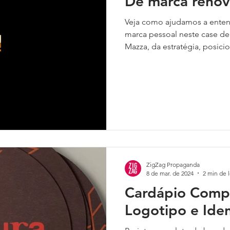
De marca renov
Veja como ajudamos a entende
marca pessoal neste case de
Mazza, da estratégia, posic
design do logotipo e identid
ZigZag Propaganda
8 de mar. de 2024
2 min de l
Cardápio Comp
Logotipo e Iden