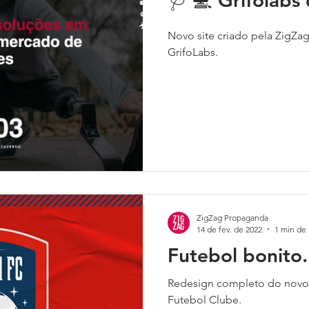
🩺 💻 Grifolabs 
Novo site criado pela ZigZa
GrifoLabs.
ZigZag Propaganda
14 de fev. de 2022
1 min de 
Futebol bonito.
Redesign completo do novo d
Futebol Clube.