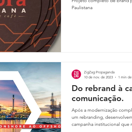
Projeto completo de brand p
Paulistana
ZigZag Propaganda
10 de nov. de 2023
1 min de 
Do rebrand à 
comunicação.
Após a modernização compl
um rebranding, desenvolvem
campanha institucional que n