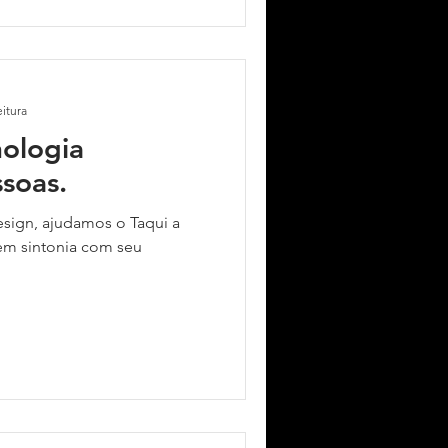
eitura
nologia
soas.
esign, ajudamos o Taqui a
 em sintonia com seu