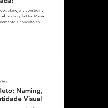
ada!
r, planejar e construir a
 rebranding da Dra. Maísa
ionamento e conceito ao
ade visual.
eitura
leto: Naming,
tidade Visual