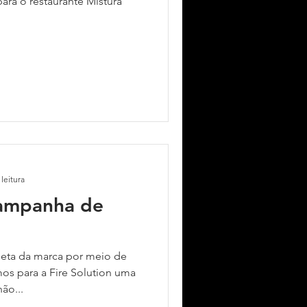
ara o restaurante Mistura
leitura
campanha de
eta da marca por meio de
os para a Fire Solution uma
ão...