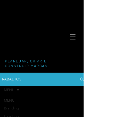
PLANEJAR, CRIAR E
CONSTRUIR MARCAS.
TRABALHOS
MENU
MENU
Branding
Logotipo