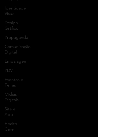
Identidade
Visual
Design
Gráfico
Propaganda
Comunicação
Digital
Embalagem
PDV
Eventos e
Feiras
Mídias
Digitais
Site e
App
Health
Care