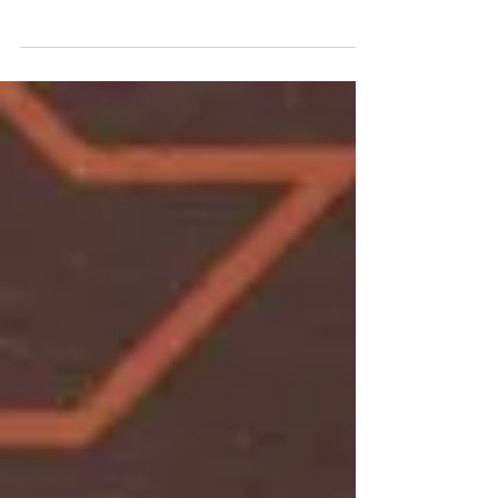
rebranding da Dra. Maísa Mazza, da
estratégia, posicionamento e conceito ao
design do logotipo e identidade visual.