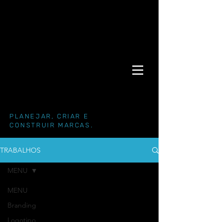
PLANEJAR, CRIAR E
CONSTRUIR MARCAS.
TRABALHOS
MENU
MENU
Branding
Logotipo