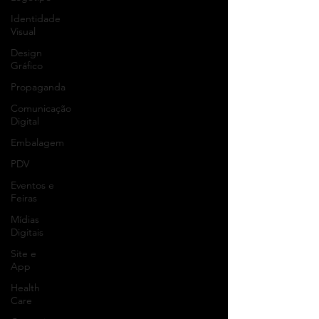
Identidade
Visual
Design
Gráfico
Propaganda
Comunicação
Digital
Embalagem
PDV
Eventos e
Feiras
Mídias
Digitais
Site e
App
Health
Care