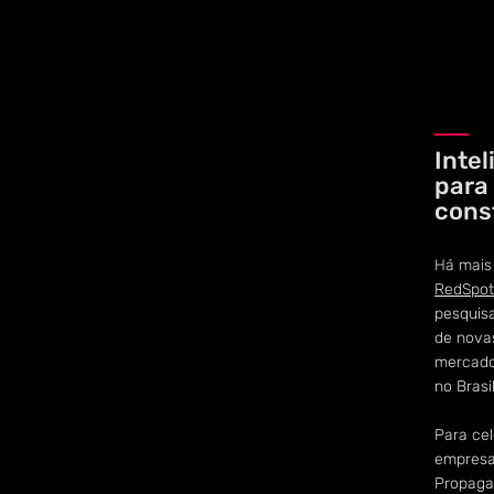
Intel
para
cons
Há mais
RedSpot
pesquis
de nova
mercado 
no Brasi
Para ce
empresa
Propaga