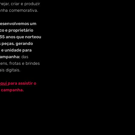
nejar, criar e produzir
nha comemorativa.
esenvolvemos um
co e proprietário
 35 anos que norteou
s peças, gerando
a e unidade para
campanha:
das
ns, frotas e brindes
is digitais.
aqui
para assistir o
a campanha.