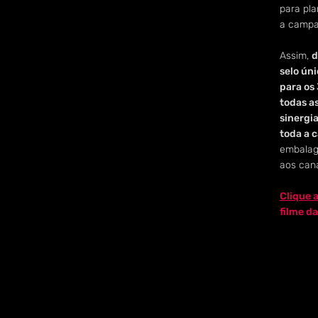
para pla
a campa
Assim,
d
selo úni
para os
todas a
sinergi
toda a 
embalage
aos cana
Clique 
filme d