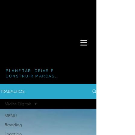
PLANEJAR, CRIAR E
CONSTRUIR MARCAS.
TRABALHOS
Mídias Digitais
MENU
Branding
Logotipo