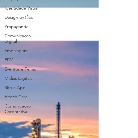
Identidade Visual
Design Gráfico
Propaganda
Comunicação
Digital
Embalagem
PDV
Eventos e Feiras
Mídias Digitais
Site e App
Health Care
Comunicação
Corporativa