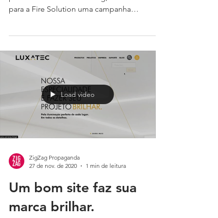
Após a modernização completa da marca
por meio de um rebranding, desenvolvemos
para a Fire Solution uma campanha
institucional que não...
Load video
ZigZag Propaganda
27 de nov. de 2020
1 min de leitura
Um bom site faz sua